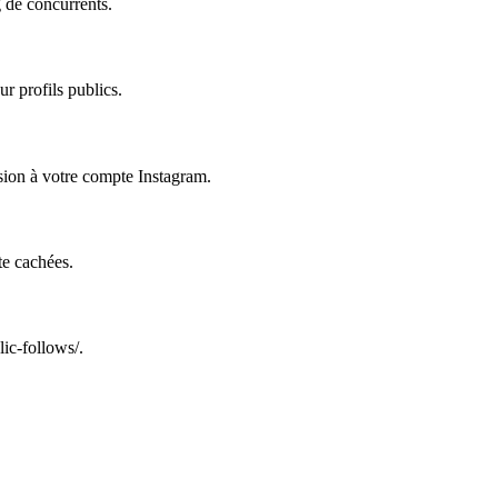
g de concurrents.
r profils publics.
ession à votre compte Instagram.
te cachées.
ic-follows/.