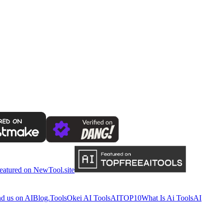
nd us on AIBlog.Tools
Okei AI Tools
AITOP10
What Is Ai Tools
AI