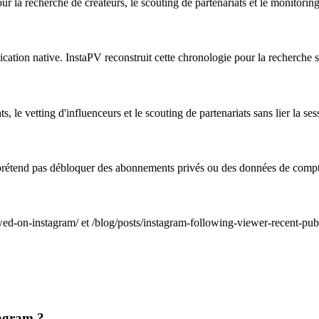
ur la recherche de créateurs, le scouting de partenariats et le monitorin
cation native. InstaPV reconstruit cette chronologie pour la recherche su
, le vetting d'influenceurs et le scouting de partenariats sans lier la s
 prétend pas débloquer des abonnements privés ou des données de comp
-on-instagram/ et /blog/posts/instagram-following-viewer-recent-publ
tagram ?